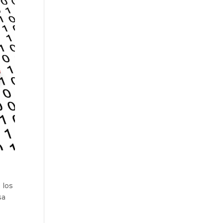
 los
sa