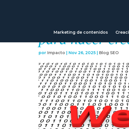
Cómo aprovech
Marketing de contenidos
Creac
para hacer cre
por
Impacto
|
Nov 26, 2025
|
Blog SEO