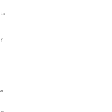
 La
r
or