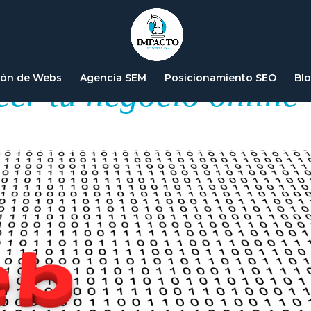
ar el web scraping
ión de Webs
Agencia SEM
Posicionamiento SEO
Bl
cer tu negocio online