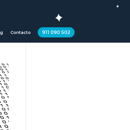
911 090 502
og
Contacto