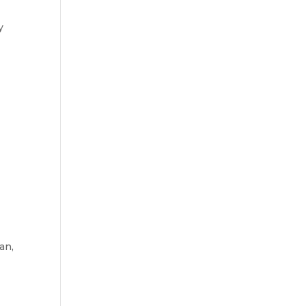
y
an,