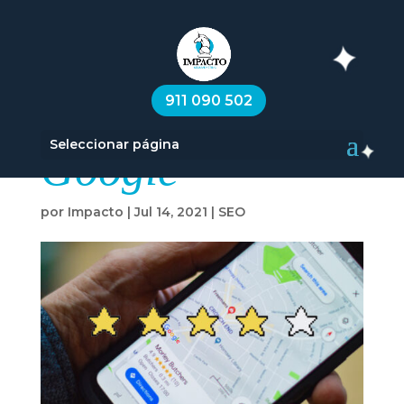
Cómo funcionan
911 090 502
las reseñas de
Seleccionar página
Google
por
Impacto
|
Jul 14, 2021
|
SEO