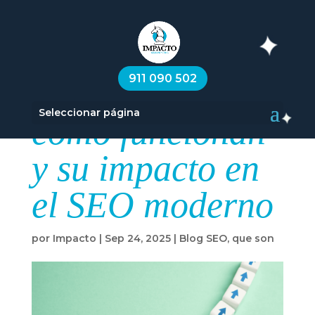
Algoritmos de
911 090 502
rastreo web:
Seleccionar página
cómo funcionan
y su impacto en
el SEO moderno
por
Impacto
|
Sep 24, 2025
|
Blog SEO
,
que son