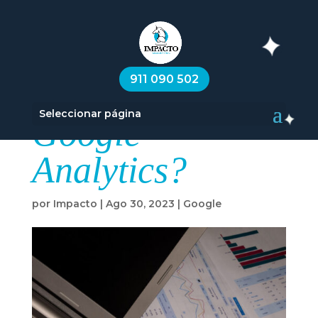
¿Qué es una
911 090 502
dimensión en
Seleccionar página
Google
Analytics?
por
Impacto
|
Ago 30, 2023
|
Google