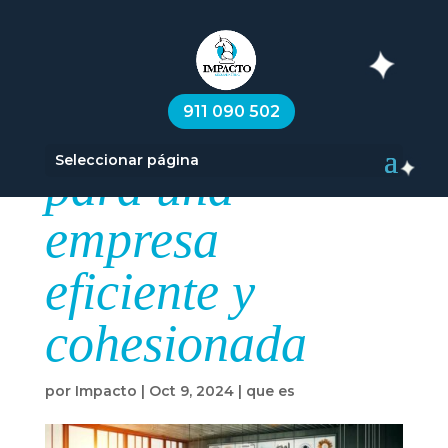
Comunicación
911 090 502
interna: La clave
Seleccionar página
para una
empresa
eficiente y
cohesionada
por
Impacto
|
Oct 9, 2024
|
que es