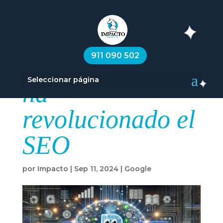
Google BERT:
911 090 502
El algoritmo que
Seleccionar página
ha
revolucionado el
SEO
por
Impacto
|
Sep 11, 2024
|
Google