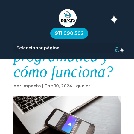
¿Qué es la
911 090 502
publicidad
Seleccionar página
programática y
cómo funciona?
por
Impacto
|
Ene 10, 2024
|
que es