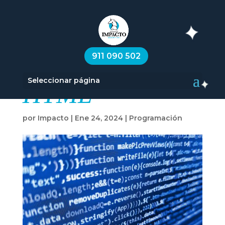
Cómo se pone la
911 090 502
negrita en
Seleccionar página
HTML
por
Impacto
|
Ene 24, 2024
|
Programación