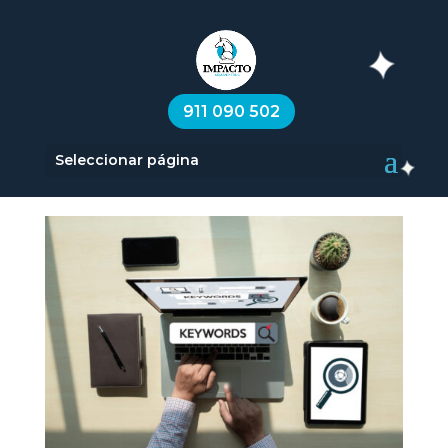
Tipos de
911 090 502
Keywords
Seleccionar página
por
Impacto
|
Jul 9, 2023
|
tipos