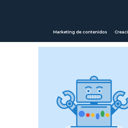
Qué es el craw
Marketing de contenidos
Creac
por
Impacto
|
Jul 13, 2022
|
Blog SEO