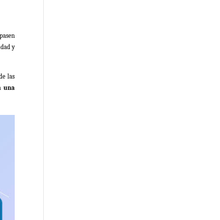
 pasen
idad y
de las
n una