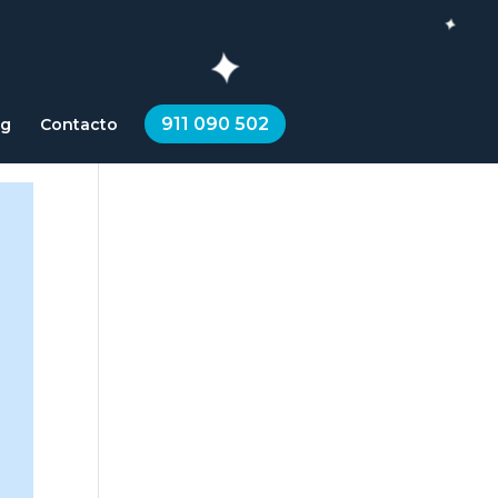
911 090 502
og
Contacto