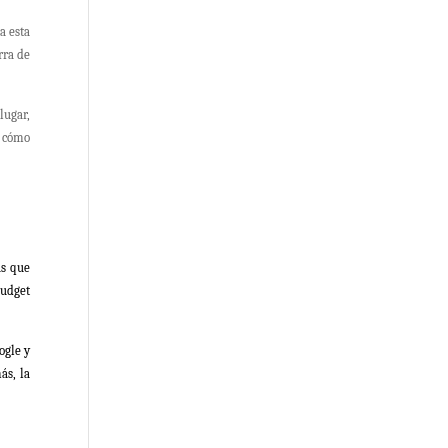
a esta
rra de
lugar,
 cómo
as que
budget
ogle y
ás, la