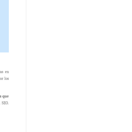
as en
or los
s que
n SEO.