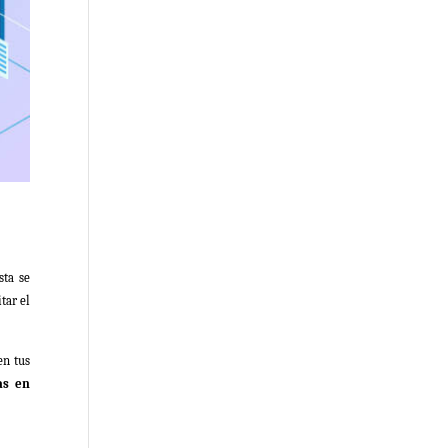
sta se
tar el
en tus
as en