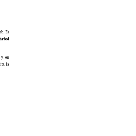
eb. Es
árbol
 y, en
ita la