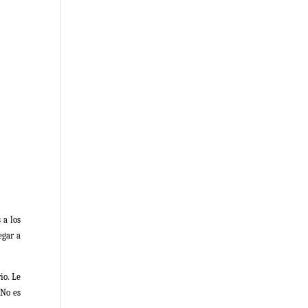
 a los
egar a
io. Le
 No es