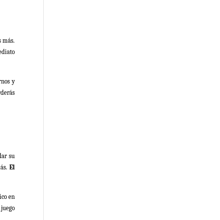
s más.
ediato
rnos y
rderás
dar su
más.
El
ico en
 juego