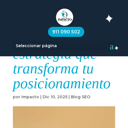
SEO generativo
911 090 502
con IA: la
Seleccionar página
estrategia que
transforma tu
posicionamiento
por
Impacto
|
Dic 10, 2025
|
Blog SEO