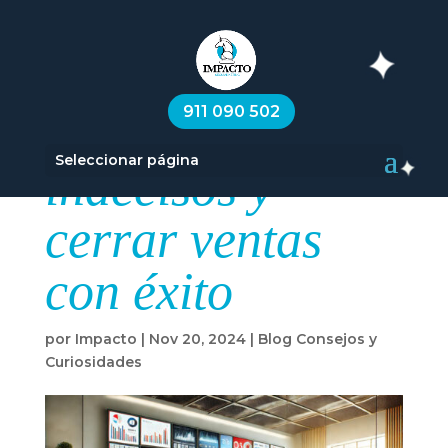
Cómo lidiar con
911 090 502
los clientes
Seleccionar página
indecisos y
cerrar ventas
con éxito
por
Impacto
|
Nov 20, 2024
|
Blog Consejos y
Curiosidades