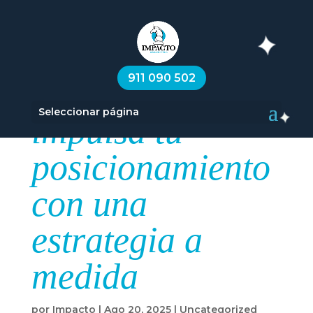
Consultoría SEO
911 090 502
personalizada:
Seleccionar página
impulsa tu
posicionamiento
con una
estrategia a
medida
por
Impacto
|
Ago 20, 2025
|
Uncategorized