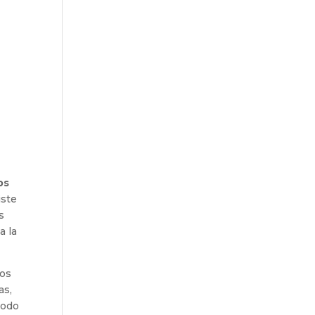
ps
iste
s
a la
los
as,
todo