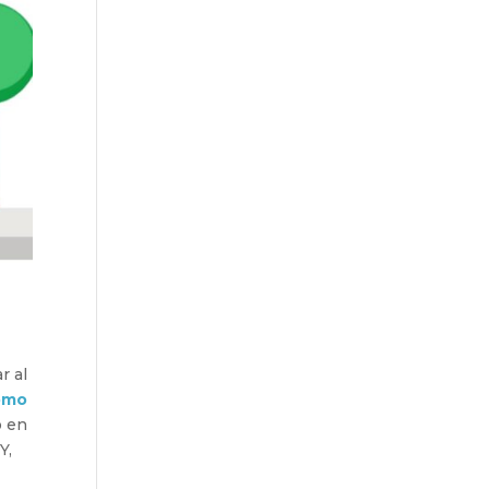
r al
ómo
o en
Y,