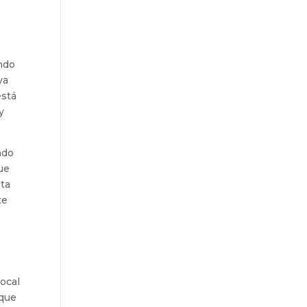
ndo
ya
está
y
ndo
que
sta
te
local
 que