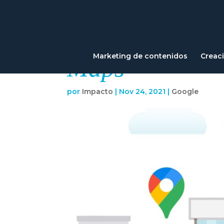
Cómo poner mi
Marketing de contenidos
Creac
Maps
por
Impacto
|
Nov 24, 2021
|
Google