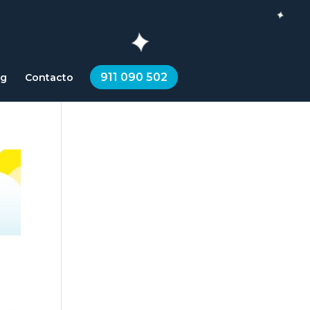
911 090 502
og
Contacto