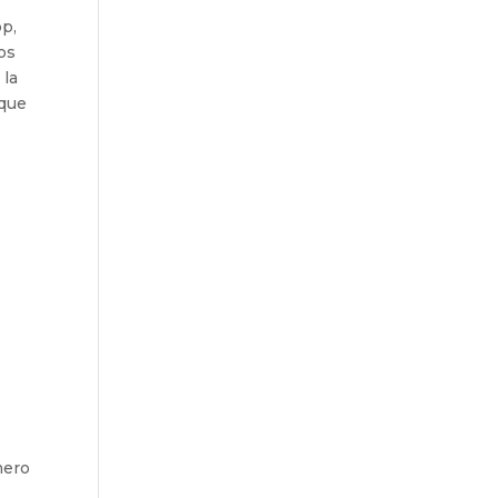
pp,
os
 la
 que
mero