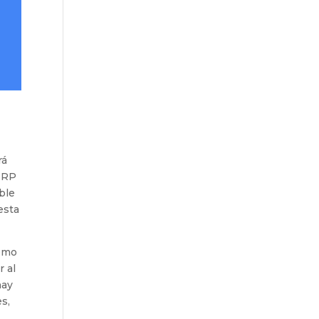
rá
SERP
ble
esta
como
r al
hay
es,