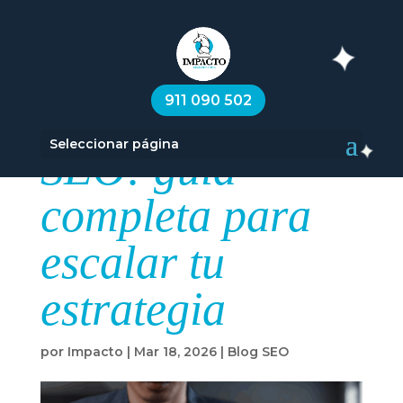
API para
911 090 502
automatizar
Seleccionar página
SEO: guía
completa para
escalar tu
estrategia
por
Impacto
|
Mar 18, 2026
|
Blog SEO